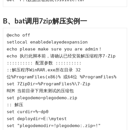
B、bat调用7zip解压实例一
@echo off

setlocal enabledelayedexpansion

echo please make sure you are admin！

echo 执行此脚本前，请确认已经安装解压缩程序7-Zip

:::::::::: 配置参数 ::::::::::

::解压程序WinRAR.exe所在目录 32
位%ProgramFiles(x86)% 或64位 %ProgramFiles%

set 7ZipDir=%ProgramFiles%\7-Zip

REM 当前目录下用来测试的压缩包

set plegodemo=plegodemo.zip

:: 解压

set curdir=%~dp0

set deploydir=E:\mytest

set "plegodemodir=!plegodemo:.zip=!"
