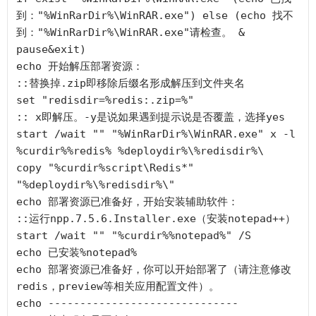
到："%WinRarDir%\WinRAR.exe") else (echo 找不
到："%WinRarDir%\WinRAR.exe"请检查。 & 
pause&exit)

echo 开始解压部署资源：

::替换掉.zip即移除后缀名形成解压到文件夹名

set "redisdir=%redis:.zip=%"

:: x即解压。-y是说如果遇到提示说是否覆盖，选择yes

start /wait "" "%WinRarDir%\WinRAR.exe" x -l 
%curdir%%redis% %deploydir%\%redisdir%\

copy "%curdir%script\Redis*" 
"%deploydir%\%redisdir%\" 

echo 部署资源已准备好，开始安装辅助软件：

::运行npp.7.5.6.Installer.exe（安装notepad++）

start /wait "" "%curdir%%notepad%" /S

echo 已安装%notepad% 

echo 部署资源已准备好，你可以开始部署了（请注意修改
redis，preview等相关应用配置文件）。

echo ------------------------------
