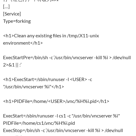
[…]
[Service]
Type=forking
<h1>Clean any existing files in /tmp/.X11-unix
environment</h1>
ExecStartPre=/bin/sh -c ‘/usr/bin/vncserver -kill %i > /dev/null
2>&1 || :‘
<h1>ExecStart=/sbin/runuser -l <USER> -c
"/usr/bin/vncserver %i"</h1>
<h1>PIDFile=/home/<USER>/.vnc/%H%i.pid</h1>
ExecStart=/sbin/runuser -l cs1 -c "/usr/bin/vncserver %i"
PIDFile=/home/cs1/.vnc/%H%i.pid
ExecStop=/bin/sh -c ‘/usr/bin/vncserver -kill %i > /dev/null