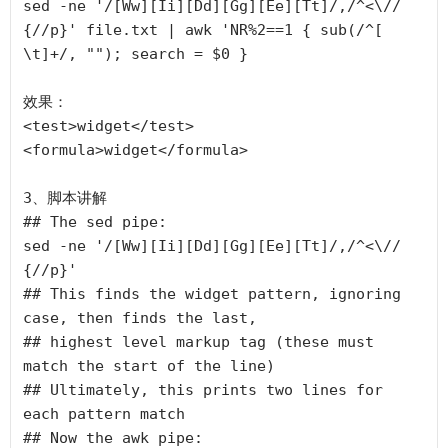
sed -ne '/[Ww][Ii][Dd][Gg][Ee][Tt]/,/^<\// 
{//p}' file.txt | awk 'NR%2==1 { sub(/^[ 
\t]+/, ""); search = $0 }

效果：

<test>widget</test>

<formula>widget</formula>

3、脚本讲解

## The sed pipe: 

sed -ne '/[Ww][Ii][Dd][Gg][Ee][Tt]/,/^<\// 
{//p}'

## This finds the widget pattern, ignoring 
case, then finds the last, 

## highest level markup tag (these must 
match the start of the line)

## Ultimately, this prints two lines for 
each pattern match 

## Now the awk pipe: 
