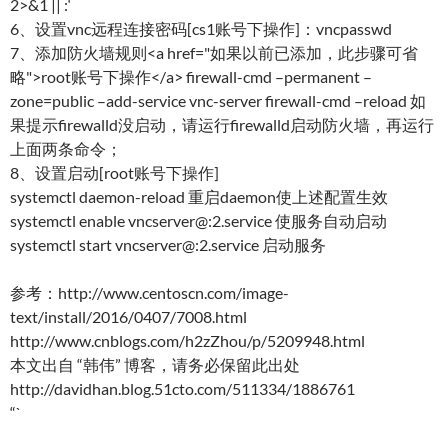
2>&1 || :‘
6、设置vnc远程连接密码[cs1账号下操作]：vncpasswd
7、添加防火墙规则<a href="如果以前已添加，此步骤可省
略">root账号下操作</a> firewall-cmd –permanent –
zone=public –add-service vnc-server firewall-cmd –reload 如
果提示firewalld没启动，请运行firewalld启动防火墙，再运行
上面两条命令；
8、设置启动[root账号下操作]
systemctl daemon-reload 重启daemon使上述配置生效
systemctl enable vncserver@:2.service 使服务自动启动
systemctl start vncserver@:2.service 启动服务
参考：http://www.centoscn.com/image-
text/install/2016/0407/7008.html
http://www.cnblogs.com/h2zZhou/p/5209948.html
本文出自 “韩伟” 博客，请务必保留此出处
http://davidhan.blog.51cto.com/511334/1886761
“`