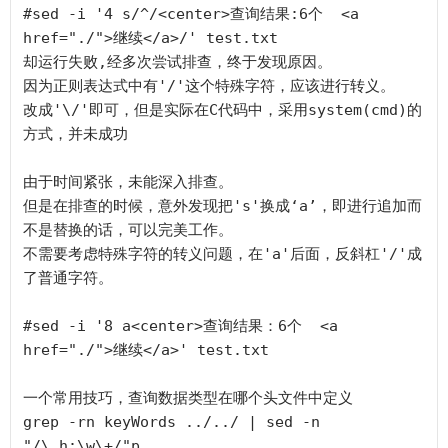
#sed -i '4 s/^/<center>查询结果:6个  <a 
href="./">继续</a>/' test.txt

却运行失败,经多次尝试排查，终于发现原因。

因为正则表达式中有'/'这个特殊字符，应该进行转义。

改成'\/'即可，但是实际在C代码中，采用system(cmd)的
方式，并未成功

由于时间紧张，未能深入排查。

但是在排查的时候，意外发现把's'换成‘a’，即进行追加而
不是替换的话，可以完美工作。

不需要考虑特殊字符的转义问题，在'a'后面，反斜杠'/'成
了普通字符。

#sed -i '8 a<center>查询结果：6个  <a 
href="./">继续</a>' test.txt

一个常用技巧，查询数据类型在哪个头文件中定义

grep -rn keyWords ../../ | sed -n 
"/\.h:\w\+/"p
