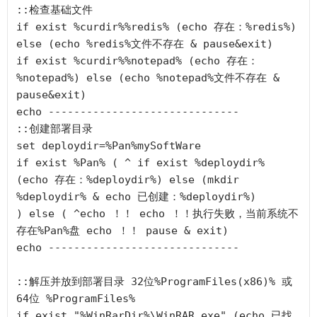
::检查基础文件

if exist %curdir%%redis% (echo 存在：%redis%) 
else (echo %redis%文件不存在 & pause&exit)

if exist %curdir%%notepad% (echo 存在：
%notepad%) else (echo %notepad%文件不存在 & 
pause&exit) 

echo ------------------------------

::创建部署目录

set deploydir=%Pan%mySoftWare

if exist %Pan% ( ^ if exist %deploydir% 
(echo 存在：%deploydir%) else (mkdir 
%deploydir% & echo 已创建：%deploydir%)

) else ( ^echo ！！ echo ！！执行失败，当前系统不
存在%Pan%盘 echo ！！ pause & exit)

echo ------------------------------

::解压并放到部署目录 32位%ProgramFiles(x86)% 或
64位 %ProgramFiles%

if exist "%WinRarDir%\WinRAR.exe" (echo 已找