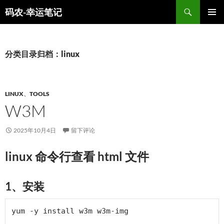
跳
搜
码农-幸运笔记
至
索
主菜单
正
文
分类目录归档：linux
LINUX
、
TOOLS
W3M
2025年10月4日
留下评论
linux 命令行查看 html 文件
1、安装
yum -y install w3m w3m-img
