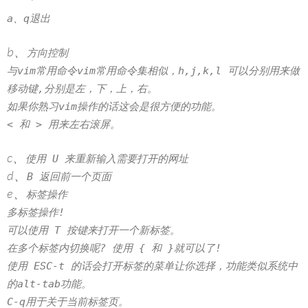
a、q退出
b、
方向控制
与vim常用命令vim常用命令集相似，h,j,k,l 可以分别用来做
移动键,分别是左，下，上，右。
如果你熟习vim操作的话这会是很方便的功能。
< 和 > 用来左右滚屏。
c、
使用 U 来重新输入需要打开的网址
d、
B 返回前一个页面
e、
标签操作
多标签操作!
可以使用 T 按键来打开一个新标签。
在多个标签内切换呢? 使用 { 和 }就可以了!
使用 ESC-t 的话会打开标签的菜单让你选择，功能类似系统中
的alt-tab功能。
C-q用于关于当前标签页。