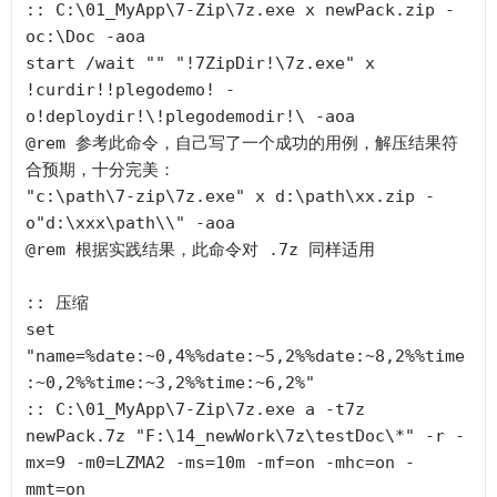
:: C:\01_MyApp\7-Zip\7z.exe x newPack.zip -
oc:\Doc -aoa

start /wait "" "!7ZipDir!\7z.exe" x 
!curdir!!plegodemo! -
o!deploydir!\!plegodemodir!\ -aoa

@rem 参考此命令，自己写了一个成功的用例，解压结果符
合预期，十分完美：

"c:\path\7-zip\7z.exe" x d:\path\xx.zip -
o"d:\xxx\path\\" -aoa

@rem 根据实践结果，此命令对 .7z 同样适用

:: 压缩

set 
"name=%date:~0,4%%date:~5,2%%date:~8,2%%time
:~0,2%%time:~3,2%%time:~6,2%"

:: C:\01_MyApp\7-Zip\7z.exe a -t7z 
newPack.7z "F:\14_newWork\7z\testDoc\*" -r -
mx=9 -m0=LZMA2 -ms=10m -mf=on -mhc=on -
mmt=on
