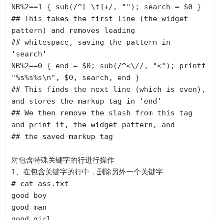
NR%2==1 { sub(/^[ \t]+/, ""); search = $0 }

## This takes the first line (the widget 
pattern) and removes leading

## whitespace, saving the pattern in 
'search' 

NR%2==0 { end = $0; sub(/^<\//, "<"); printf 
"%s%s%s\n", $0, search, end }

## This finds the next line (which is even), 
and stores the markup tag in 'end'

## We then remove the slash from this tag 
and print it, the widget pattern, and

## the saved markup tag

对包含特殊关键字的行进行操作

1、在包含关键字的行中，删除另外一个关键字

# cat ass.txt

good boy

good man

good girl
