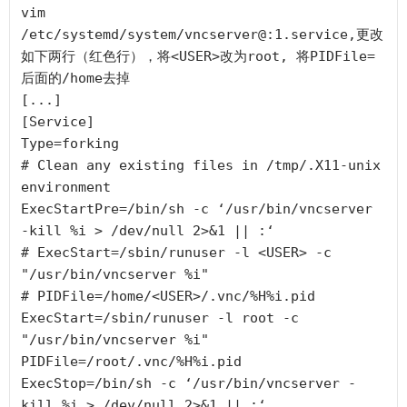
vim 
/etc/systemd/system/vncserver@:1.service,更改
如下两行（红色行），将<USER>改为root, 将PIDFile=
后面的/home去掉

[...]

[Service]

Type=forking

# Clean any existing files in /tmp/.X11-unix 
environment

ExecStartPre=/bin/sh -c ‘/usr/bin/vncserver 
-kill %i > /dev/null 2>&1 || :‘

# ExecStart=/sbin/runuser -l <USER> -c 
"/usr/bin/vncserver %i"  

# PIDFile=/home/<USER>/.vnc/%H%i.pid

ExecStart=/sbin/runuser -l root -c 
"/usr/bin/vncserver %i"

PIDFile=/root/.vnc/%H%i.pid

ExecStop=/bin/sh -c ‘/usr/bin/vncserver -