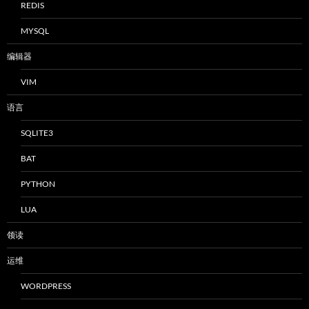
REDIS
MYSQL
编辑器
VIM
语言
SQLITE3
BAT
PYTHON
LUA
领读
运维
WORDPRESS