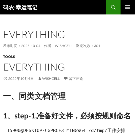
跳
搜
码农-幸运笔记
至
索
主菜单
正
文
EVERYTHING
发布时间：2025-10-04
作者：WISHCELL
浏览次数：301
TOOLS
EVERYTHING
2025年10月4日
WISHCELL
留下评论
一、同类文档管理
1、step-1,准备好文件，必须按规则命名
15900@DESKTOP-CGPRCF3 MINGW64 /d/tmp/工作安排
