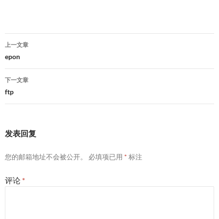
文
上一文章
章
epon
导
下一文章
航
ftp
发表回复
您的邮箱地址不会被公开。
必填项已用
*
标注
评论
*