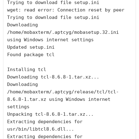
Trying to download file setup.ini

wget: read error: Connection reset by peer

Trying to download file setup.ini

Downloading 
/home/mobaxterm/.aptcyg/mobasetup.32.ini 
using Windows internet settings

Updated setup.ini

Found package tcl

Installing tcl

Downloading tcl-8.6.8-1.tar.xz...

Downloading 
/home/mobaxterm/.aptcyg/release/tcl/tcl-
8.6.8-1.tar.xz using Windows internet 
settings

Unpacking tcl-8.6.8-1.tar.xz...

Extracting dependencies for 
usr/bin/libtcl8.6.dll...

Extracting dependencies for 