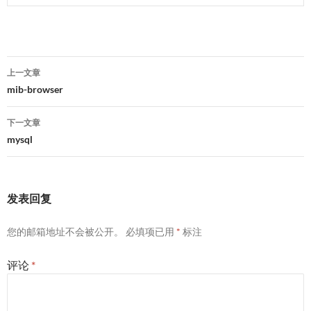
文
上一文章
章
mib-browser
导
下一文章
航
mysql
发表回复
您的邮箱地址不会被公开。
必填项已用
*
标注
评论
*