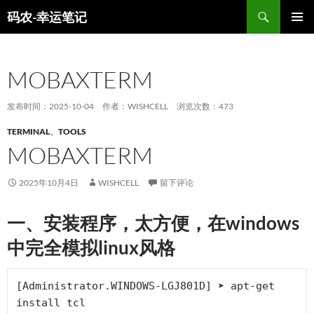
跳
搜
码农-幸运笔记
至
索
主菜单
正
文
MOBAXTERM
发布时间：2025-10-04
作者：WISHCELL
浏览次数：473
TERMINAL
、
TOOLS
MOBAXTERM
2025年10月4日
WISHCELL
留下评论
一、安装程序，太方便，在windows
中完全模拟linux风格
[Administrator.WINDOWS-LGJ801D] ➤ apt-get 
install tcl
