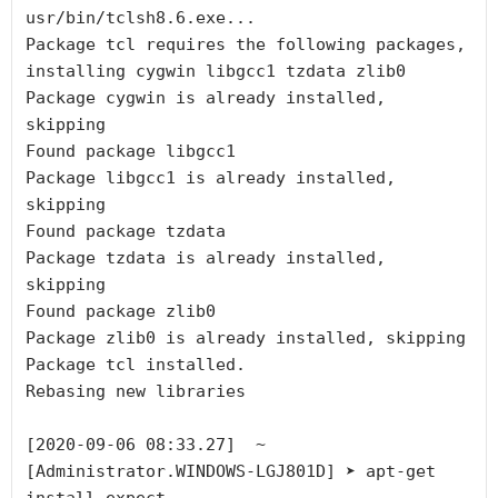
usr/bin/tclsh8.6.exe...

Package tcl requires the following packages, 
installing cygwin libgcc1 tzdata zlib0

Package cygwin is already installed, 
skipping

Found package libgcc1

Package libgcc1 is already installed, 
skipping

Found package tzdata

Package tzdata is already installed, 
skipping

Found package zlib0

Package zlib0 is already installed, skipping

Package tcl installed.

Rebasing new libraries

[2020-09-06 08:33.27]  ~

[Administrator.WINDOWS-LGJ801D] ➤ apt-get 