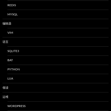
REDIS
MYSQL
编辑器
VIM
语言
SQLITE3
BAT
PYTHON
LUA
领读
运维
WORDPRESS